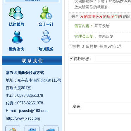
大佛快疯掉了卡夫卡的烦恼杰克
放大镜发你的就服你
来自
发的范德萨发的所发生的
的留
留言内容：
哥哥发给
管理员回复：
暂未回复
当前共 3 条数据 每页5条记录
如何称呼您：
嘉兴四川商会联系方式
地址：嘉兴市南湖区长水路116号
百瑞大厦801室
电话：0573-82651378
传真：0573-82651378
E-mail:
jxscsh@163.com
http://www.jxscc.org