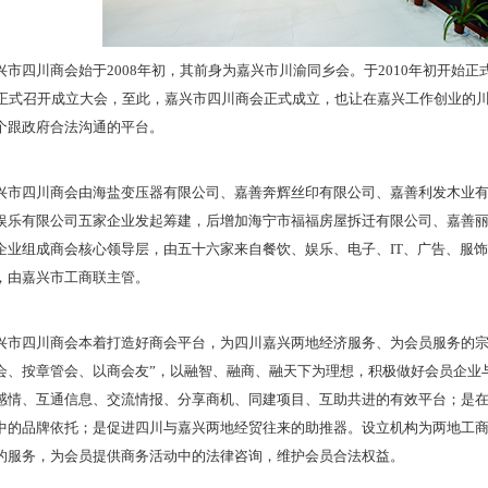
兴市四川商会始于2008年初，其前身为嘉兴市川渝同乡会。于2010年初开始正
日正式召开成立大会，至此，嘉兴市四川商会正式成立，也让在嘉兴工作创业的
个跟政府合法沟通的平台。
兴市四川商会由海盐变压器有限公司、嘉善奔辉丝印有限公司、
嘉善利发木业
娱乐有限公司五家企业发起筹建，后增加海宁市福福房屋拆迁有限公司、嘉善
企业组成商会核心领导层，由五十六家来自餐饮、娱乐、电子、IT、广告、服
，由嘉兴市工商联主管。
兴市四川商会本着打造好商会平台，为四川嘉兴两地经济服务、为会员服务的宗
会、按章管会、以商会友”，以融智、融商、融天下为理想，
积极做好会员企业
感情、互通信息、交流情报、分享商机、同建项目、互助共进的有效平台；是
中的品牌依托；是促进四川与嘉兴两地经贸往来的助推器。
设立机构为两地工
的服务，为会员提供商务活动中的法律咨询，维护会员合法权益。