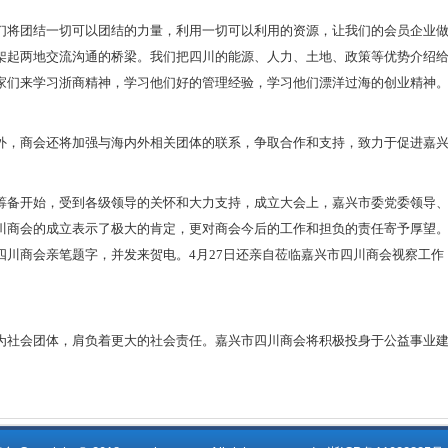
们将团结一切可以团结的力量，利用一切可以利用的资源，让我们的会员企业
架起两地交流沟通的桥梁。我们把四川的能源、人力、土地、政策等优势介绍
家们来学习浙商精神，学习他们好的管理经验，学习他们漂洋过海的创业精神
外，商会还将加强与海内外相关团体的联系，争取合作和支持，致力于促进嘉
筹备开始，受到各级领导的关怀和大力支持，成立大会上，嘉兴市委党委领导
川商会的成立表示了极大的肯定，更对商会今后的工作和担负的责任寄予厚望
四川商会亲笔题字，并发来贺电。
4
月27日还亲自莅临嘉兴市四川商会视察工
。
为社会团体，肩负着更大的社会责任。嘉兴市四川商会将积极投身于公益事业