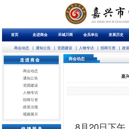
首页
走进商会
禾城川商
会员单位
发展历史
商会动态
|
通知公告
|
党团建设
|
人物专访
|
招商引资
|
政
商会动态
·
商会动态
嘉
·
通知公告
·
党团建设
·
人物专访
·
招商引资
·
政策法规
·
视频展示
8
20
月
日下午