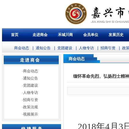
首页
走进商会
禾城川商
会员单位
发展历史
商会动态
|
通知公告
|
党团建设
|
人物专访
|
招商引资
|
政
商会动态
·
商会动态
缅怀革命先烈、弘扬烈士精神
·
通知公告
·
党团建设
·
人物专访
·
招商引资
·
政策法规
·
视频展示
2018
年4月