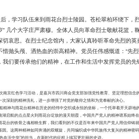
最后，学习队伍来到雨花台烈士陵园。苍松翠柏环绕下，烈
岁” 几个大字庄严肃穆。全体人员向革命烈士敬献花篮，
深切哀思。在烈士纪念馆内，大家认真聆听革命先烈的英
不惜抛头颅、洒热血的崇高精神。党员任伟感慨道：“先
，我们要传承他们的精神，在工作和生活中发挥党员的先
次南京红色学习活动，是嘉兴市四川商会党支部加强党性教育、坚定理想信念
一次深刻的精神洗礼，进一步增强了对党的敬仰之情和为党奉献的决心。
船精神与雨花台精神在历史的经纬中交织成永恒的坐标，一个托举着开天辟地
南湖启航的点点星火到雨花台绽放的漫天朝霞，中国共产党人的精神谱系始终
雨花台的铁骨之魂相映生辉，我们看到的不仅是百年来中国共产党人用信仰铸
基因。这两种精神如同奔涌的双螺旋，共同编织成中华民族伟大复兴的精神密码
将热血沃中华”的担当，在新时代的征程上续写更壮丽的史诗。