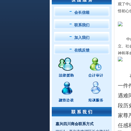
观了中
悟初心
会长信箱
联系我们
加入我们
中
立、社
在线反馈
神和革
一件
遇难
段历
家尊
嘉兴四川商会联系方式
任感