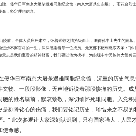
山陵、侵华日军南京大屠杀遇难同胞纪念馆（南京大屠杀史实展）、雨花台烈
使命，坚定理想信念。
山陵前，全体人员庄严肃立，怀着崇敬之情拾级而上，瞻仰孙中山先生的陵墓。孙
会进步不懈奋斗的一生，深深感染着每一位成员。党支部书记刘晓东表示：“孙
命意志是我们宝贵的精神财富，我们要以他为榜样，为实现中华民族伟大复兴贡
在侵华日军南京大屠杀遇难同胞纪念馆，沉重的历史气息
件文物、一段段影像，无声地诉说着那段惨痛的历史。成
同胞的姓名墙前，默哀致敬，深切缅怀死难同胞。入党积
史是刻骨铭心的伤痛，我们要铭记历史，珍惜来之不易的
严。” 此次参观让大家深刻认识到，只有国家强大，人民
和使命感。